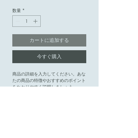
格
数量
*
カートに追加する
今すぐ購入
商品の詳細を入力してください。あな
たの商品の特徴やおすすめのポイント
をわかりやすく説明しましょう。
商品情報
商品の詳細を入力してください。サイ
返品・返金ポリシー
ズ、素材、取扱説明に加え、商品の特
徴やおすすめのポイントなどを説明し
返品・返金ポリシーを入力してくださ
ましょう。
商品の配送について