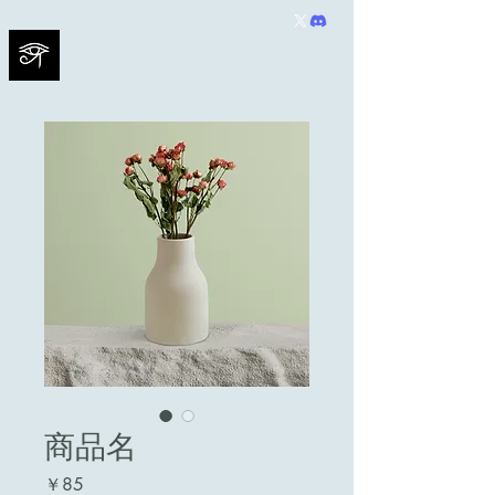
商品名
価
￥85